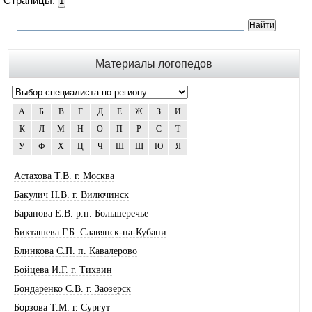
Страницы:
1
Материалы логопедов
А
Б
В
Г
Д
Е
Ж
З
И
К
Л
М
Н
О
П
Р
С
Т
У
Ф
Х
Ц
Ч
Ш
Щ
Ю
Я
Астахова Т.В. г. Москва
Бакулич Н.В. г. Вилючинск
Баранова Е.В. р.п. Большеречье
Бикташева Г.Б. Славянск-на-Кубани
Блинкова С.П. п. Кавалерово
Бойцева И.Г. г. Тихвин
Бондаренко С.В. г. Заозерск
Борзова Т.М. г. Сургут