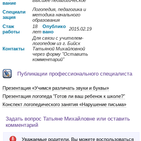
Высшее педагогическое
вание
Логопедия, педагогика и
Спе
циали
методика начального
зация
образования
Стаж
18
Опуб
лико
2015.02.19
работы
лет
вано
Для связи с учителем-
логопедом из г. Бийск
Контакты
Татьяной Михайловной
через форму "Оставить
комментарий"
Публикации профессионального специалиста
Презентация «Учимся различать звуки и буквы»
Презентация логопеда "Готов ли ваш ребенок к школе?"
Конспект логопедического занятия «Нарушение письма»
Задать вопрос Татьяне Михайловне или оставить
комментарий
Уважаемые родители, Вы можете воспользоваться