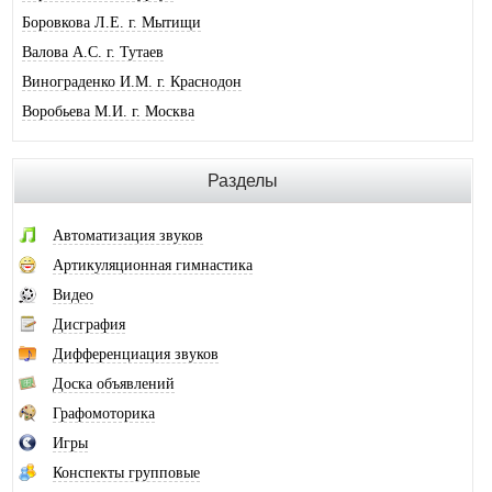
Боровкова Л.Е. г. Мытищи
Валова А.С. г. Тутаев
Винограденко И.М. г. Краснодон
Воробьева М.И. г. Москва
Галковская О.Ю. г. Анжеро-Суджен.
Гандрабура Н.В. г. Кишинев
Разделы
Гвоздева Е.А. г. Москва
Головина А.И. г. Минусинск
Автоматизация звуков
Горлова О.В. г. Шимановск
Артикуляционная гимнастика
Горохова И.А. г. Москва
Видео
Горячева О.В. г. Тимашевск
Дисграфия
Губайдуллина Н.Р. г. Тольятти
Дифференциация звуков
Десюкова Н.В. г. Томск
Доска объявлений
Дидковская И.В. г. Дегтярск
Графомоторика
Дольникова А.А. г. Смоленск
Игры
Домась Н.П. г. Москва
Конспекты групповые