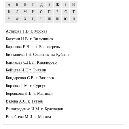
А
Б
В
Г
Д
Е
Ж
З
И
К
Л
М
Н
О
П
Р
С
Т
У
Ф
Х
Ц
Ч
Ш
Щ
Ю
Я
Астахова Т.В. г. Москва
Бакулич Н.В. г. Вилючинск
Баранова Е.В. р.п. Большеречье
Бикташева Г.Б. Славянск-на-Кубани
Блинкова С.П. п. Кавалерово
Бойцева И.Г. г. Тихвин
Бондаренко С.В. г. Заозерск
Борзова Т.М. г. Сургут
Боровкова Л.Е. г. Мытищи
Валова А.С. г. Тутаев
Винограденко И.М. г. Краснодон
Воробьева М.И. г. Москва
Галковская О.Ю. г. Анжеро-Суджен.