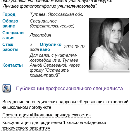
дискуссию». На данный момент участвую в конкурсе
"Лучшее фотопортфолио учителя-логопеда".
Город
Тутаев, Ярославская обл.
Образо
Специальное
вание
(дефектологическое)
Спе
циали
Логопедия
зация
Стаж
2
Опуб
лико
2014.08.07
работы
года
вано
Для связи с учителем-
логопедом из г. Тутаев
Контакты
Анной Сергеевной через
форму "Оставить
комментарий"
Публикации профессионального специалиста
Внедрение логопедических здоровьесберегающих технологий
на школьном логопункте
Презентация «Школьные принадлежности»
Консультация для родителей 1 классов «Задержка
психического развития»