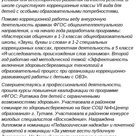
школе существуют коррекционные классы VII вида для
детей с особыми образовательными потребностями.
Помимо коррекционной работы веду внеурочную
деятельность врамках ФГОС общеинтеллектуального
направления, и на начало года разработала программы:
«Мастерская общения» в 1-3 классах общеобразовательной
школы, «Звуки, буквы и слова» в 1-2 специальных
коррекционных классах, проектная деятельность в 5 классе
«Я-исследователь происхождения слов зоонимов». Второй
год работаю над методической темой: «Эффективность
включения здоровьесберегающих технологий в
образовательный процесс при организации коррекционно-
развивающей работы с детьми с ОВЗ».
Совершенствуясь в профессиональной деятельности,
прошла курсы повышения квалификации по программе
«ФГОС: Ритмика для детей с ограниченными
возможностями здоровья». Участвовала в районном
семинаре по здоровьесбережению на базе СОШ №4»Центр
образования» г. Тутаев. Участвовала в районном конкурсе
молодых специалистов «Восхождение». Награждена
дипломом в номинации «Педагогическая надежда» и почетной
грамотой в номинации «За умение вести публичную