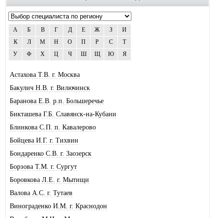
А
Б
В
Г
Д
Е
Ж
З
И
К
Л
М
Н
О
П
Р
С
Т
У
Ф
Х
Ц
Ч
Ш
Щ
Ю
Я
Астахова Т.В. г. Москва
Бакулич Н.В. г. Вилючинск
Баранова Е.В. р.п. Большеречье
Бикташева Г.Б. Славянск-на-Кубани
Блинкова С.П. п. Кавалерово
Бойцева И.Г. г. Тихвин
Бондаренко С.В. г. Заозерск
Борзова Т.М. г. Сургут
Боровкова Л.Е. г. Мытищи
Валова А.С. г. Тутаев
Винограденко И.М. г. Краснодон