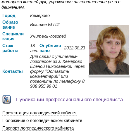
моторики кистей рук, упражнения на соотнесение речи с
движением.
Город
Кемерово
Образо
Высшее БГПИ
вание
Спе
циали
Учитель-логопед
зация
Стаж
18
Опуб
лико
2012.08.23
работы
лет
вано
Для связи с учителем-
логопедом из г. Кемерово
Еленой Николаевной через
Контакты
форму "Оставить
комментарий" или
позвонить по телефону 8
908 955 99 01
Публикации профессионального специалиста
Презентация логопедичекий кабинет
Положение о логопедическом кабинете
Паспорт логопедического кабинета