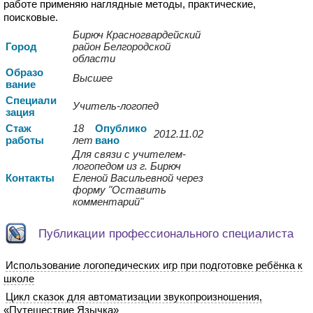
работе применяю наглядные методы, практические,
поисковые.
Бирюч Красногвардейский
Город
район Белгородской
области
Образо
Высшее
вание
Спе
циали
Учитель-логопед
зация
Стаж
18
Опуб
лико
2012.11.02
работы
лет
вано
Для связи с учителем-
логопедом из г. Бирюч
Контакты
Еленой Васильевной через
форму "Оставить
комментарий"
Публикации профессионального специалиста
Использование логопедических игр при подготовке ребёнка к
школе
Цикл сказок для автоматизации звукопроизношения,
«Путешествие Язычка»