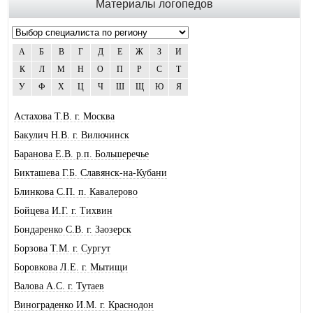
Материалы логопедов
А
Б
В
Г
Д
Е
Ж
З
И
К
Л
М
Н
О
П
Р
С
Т
У
Ф
Х
Ц
Ч
Ш
Щ
Ю
Я
Астахова Т.В. г. Москва
Бакулич Н.В. г. Вилючинск
Баранова Е.В. р.п. Большеречье
Бикташева Г.Б. Славянск-на-Кубани
Блинкова С.П. п. Кавалерово
Бойцева И.Г. г. Тихвин
Бондаренко С.В. г. Заозерск
Борзова Т.М. г. Сургут
Боровкова Л.Е. г. Мытищи
Валова А.С. г. Тутаев
Винограденко И.М. г. Краснодон