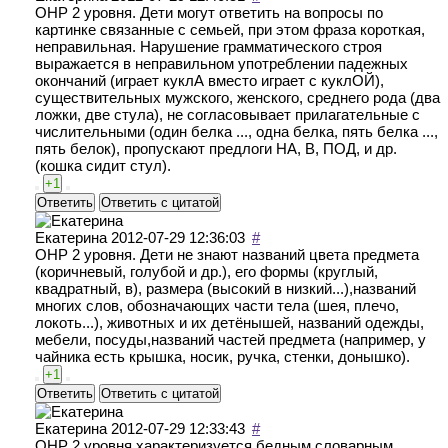
ОНР 2 уровня. Дети могут ответить на вопросы по
картинке связанные с семьей, при этом фраза короткая,
неправильная. Нарушение грамматического строя
выражается в неправильном употреблении падежных
окончаний (играет куклА вместо играет с куклОЙ),
существительных мужского, женского, среднего рода (два
ложки, две стула), не согласовывает прилагательные с
числительными (один белка ..., одна белка, пять белка ...,
пять белок), пропускают предлоги НА, В, ПОД, и др.
(кошка сидит стул).
+1
Ответить
Ответить с цитатой
Екатерина
2012-07-29 12:36:03
#
ОНР 2 уровня. Дети не знают названий цвета предмета
(коричневый, голубой и др.), его формы (круглый,
квадратный, в), размера (высокий в низкий...),названий
многих слов, обозначающих части тела (шея, плечо,
локоть...), животных и их детёнышей, названий одежды,
мебели, посуды,названий частей предмета (например, у
чайника есть крышка, носик, ручка, стенки, донышко).
+1
Ответить
Ответить с цитатой
Екатерина
2012-07-29 12:33:43
#
ОНР 2 уровня характеризуется бедным словарным