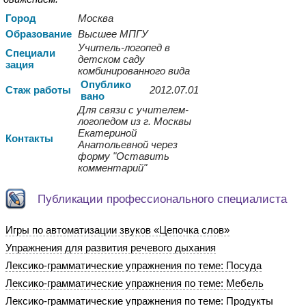
Город
Москва
Образо
вание
Высшее МПГУ
Учитель-логопед в
Спе
циали
детском саду
зация
комбинированного вида
Опуб
лико
Стаж работы
2012.07.01
вано
Для связи с учителем-
логопедом из г. Москвы
Екатериной
Контакты
Анатольевной через
форму "Оставить
комментарий"
Публикации профессионального специалиста
Игры по автоматизации звуков «Цепочка слов»
Упражнения для развития речевого дыхания
Лексико-грамматические упражнения по теме: Посуда
Лексико-грамматические упражнения по теме: Мебель
Лексико-грамматические упражнения по теме: Продукты