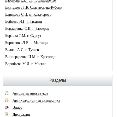
Баранова Е.В. р.п. Большеречье
Бикташева Г.Б. Славянск-на-Кубани
Блинкова С.П. п. Кавалерово
Бойцева И.Г. г. Тихвин
Бондаренко С.В. г. Заозерск
Борзова Т.М. г. Сургут
Боровкова Л.Е. г. Мытищи
Валова А.С. г. Тутаев
Винограденко И.М. г. Краснодон
Воробьева М.И. г. Москва
Галковская О.Ю. г. Анжеро-Суджен.
Гандрабура Н.В. г. Кишинев
Разделы
Гвоздева Е.А. г. Москва
Головина А.И. г. Минусинск
Автоматизация звуков
Горлова О.В. г. Шимановск
Артикуляционная гимнастика
Горохова И.А. г. Москва
Видео
Горячева О.В. г. Тимашевск
Дисграфия