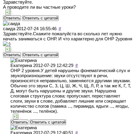
Здравствуйте.
А проводите ли вы частные уроки?
+2
Ответить
Ответить с цитатой
саида
2012-07-24 16:55:46
#
Здравствуйте.Скажите пожалуйста во сколько лет нужно
начать заниматься с ОНР. И что характерно для ОНР 2уровня
+1
Ответить
Ответить с цитатой
Екатерина
2012-07-29 12:42:29
#
ОНР 2 уровня.У детей нарушены фонематический слух и
звукопроизношение: звуки отсутствуют в речи,
произносятся неправильно, заменяются другими звуками.
Обычно это звуки С, З, Ц, Ш, Ж, Ч, Щ, Л, Р, а так же К, Г, Т,
Д, могут быть нарушены и другие звуки. Нарушена
слоговая структура слова: пропускает, переставляет
слоги, звуки в слове, добавляет лишние или сокращает
количество слогов (памика ..., пирамида, ядыги ..., ягоды,
теленёнок ..., телёнок).
+1
Ответить
Ответить с цитатой
Екатерина
2012-07-29 12:40:51
#