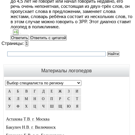
до 4,5 лет не говорит или начал говорить недавно, его
речь очень непонятная, состоящая из двух-трёх слов, он
пропускает слова в предложении, заменяет слова
жестами, словарь ребёнка состоит из нескольких слов, то
в этом случае можно говорить о ЗРР. Этот диагноз ставит
логопед в поликлинике.
+6
Ответить
Ответить с цитатой
Страницы:
1
Материалы логопедов
А
Б
В
Г
Д
Е
Ж
З
И
К
Л
М
Н
О
П
Р
С
Т
У
Ф
Х
Ц
Ч
Ш
Щ
Ю
Я
Астахова Т.В. г. Москва
Бакулич Н.В. г. Вилючинск