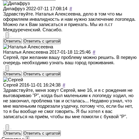
Дилафруз
2022-07-11 17:08:14
#
Здравствуйте. Наталья Алексеевна, дело в том что мы
оформляем инвалидность и нам нужно заключение логопеда.
Можно ли к Вам записаться и приехать. Мы из п.г.т
Междуреченский. Спасибо.
0
Ответить
Ответить с цитатой
Наталья Алексеевна
2017-01-18 11:25:46
#
Сергей, при желании вашу проблему можно решить. В первую
очередь необходимо узнать ваш город проживания.
0
Ответить
Ответить с цитатой
Сергей
2016-11-01 16:24:38
#
Здравствуйте, меня зовут Сергей, мне 16, и я с рождения не
выговариваю "Р", когда был маленьким к логопеду ходил, но
не закончил, проблема так и осталась... Недавно узнал, что
мне маленьким подрезали уздечку, потому что, если бы нет,
то я бы вообще не смог говорить. Я бы хотел к вас
записаться на приём, чтобы вы мне помогли с буквой "Р".
0
Ответить
Ответить с цитатой
Страницы: