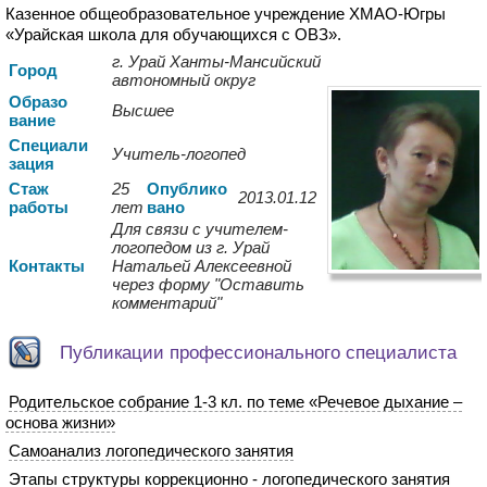
Казенное общеобразовательное учреждение ХМАО-Югры
«Урайская школа для обучающихся с ОВЗ».
г. Урай Ханты-Мансийский
Город
автономный округ
Образо
Высшее
вание
Спе
циали
Учитель-логопед
зация
Стаж
25
Опуб
лико
2013.01.12
работы
лет
вано
Для связи с учителем-
логопедом из г. Урай
Контакты
Натальей Алексеевной
через форму "Оставить
комментарий"
Публикации профессионального специалиста
Родительское собрание 1-3 кл. по теме «Речевое дыхание –
основа жизни»
Самоанализ логопедического занятия
Этапы структуры коррекционно - логопедического занятия