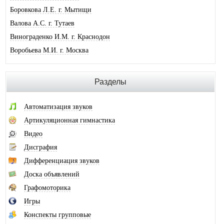
Боровкова Л.Е. г. Мытищи
Валова А.С. г. Тутаев
Винограденко И.М. г. Краснодон
Воробьева М.И. г. Москва
Галковская О.Ю. г. Анжеро-Суджен.
Гандрабура Н.В. г. Кишинев
Разделы
Гвоздева Е.А. г. Москва
Головина А.И. г. Минусинск
Автоматизация звуков
Горлова О.В. г. Шимановск
Артикуляционная гимнастика
Горохова И.А. г. Москва
Видео
Горячева О.В. г. Тимашевск
Дисграфия
Губайдуллина Н.Р. г. Тольятти
Дифференциация звуков
Десюкова Н.В. г. Томск
Доска объявлений
Дидковская И.В. г. Дегтярск
Графомоторика
Дольникова А.А. г. Смоленск
Игры
Домась Н.П. г. Москва
Конспекты групповые