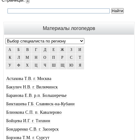
1
Материалы логопедов
А
Б
В
Г
Д
Е
Ж
З
И
К
Л
М
Н
О
П
Р
С
Т
У
Ф
Х
Ц
Ч
Ш
Щ
Ю
Я
Астахова Т.В. г. Москва
Бакулич Н.В. г. Вилючинск
Баранова Е.В. р.п. Большеречье
Бикташева Г.Б. Славянск-на-Кубани
Блинкова С.П. п. Кавалерово
Бойцева И.Г. г. Тихвин
Бондаренко С.В. г. Заозерск
Борзова Т.М. г. Сургут