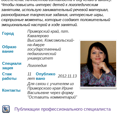
Чтобы повысить интерес детей к логопедическим
занятиям, использую занимательный речевой материал,
разнообразные творческие задания, интересные игры,
сюрпризные моменты, которые создают положительный
эмоциональный настрой в ходе занятий.
Приморский край, пгт.
Город
Кавалерово
Высшее, Комсомольский-
на-Амуре
Образо
государственный
вание
педагогический
университет
Спе
циали
Логопедия
зация
Стаж
11
Опуб
лико
2012.11.13
работы
лет
вано
Для связи с учителем из
Приморского края Ирине
Контакты
Васильевне через форму
"Оставить комментарий"
Публикации профессионального специалиста