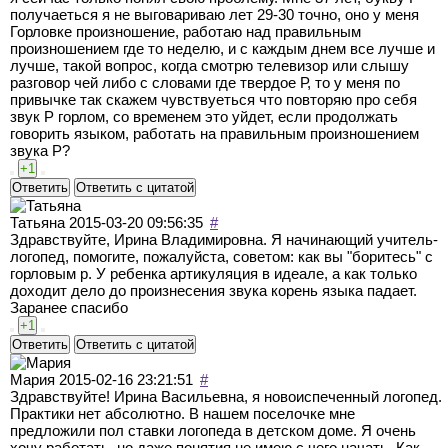
получаеться я не выговариваю лет 29-30 точно, оно у меня
Горловке произношение, работаю над правильным
произношением где то неделю, и с каждым днем все лучше и
лучше, такой вопрос, когда смотрю телевизор или слышу
разговор чей либо с словами где твердое Р, то у меня по
привычке так скажем чувствуеться что повторяю про себя
звук Р горлом, со временем это уйдет, если продолжать
говорить языком, работать на правильным произношением
звука Р?
+1
Ответить
Ответить с цитатой
Татьяна
2015-03-20 09:56:35
#
Здравствуйте, Ирина Владимировна. Я начинающий учитель-
логопед, помогите, пожалуйста, советом: как вы "боритесь" с
горловым р. У ребенка артикуляция в идеале, а как только
доходит дело до произнесения звука корень языка падает.
Заранее спасибо
+1
Ответить
Ответить с цитатой
Мария
2015-02-16 23:21:51
#
Здравствуйте! Ирина Васильевна, я новоиспеченный логопед.
Практики нет абсолютно. В нашем поселочке мне
предложили пол ставки логопеда в детском доме. Я очень
хочу работать, но даже понятия не имею с чего начать. Как