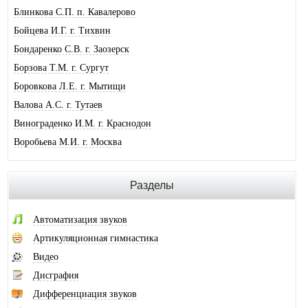
Блинкова С.П. п. Кавалерово
Бойцева И.Г. г. Тихвин
Бондаренко С.В. г. Заозерск
Борзова Т.М. г. Сургут
Боровкова Л.Е. г. Мытищи
Валова А.С. г. Тутаев
Винограденко И.М. г. Краснодон
Воробьева М.И. г. Москва
Галковская О.Ю. г. Анжеро-Суджен.
Гандрабура Н.В. г. Кишинев
Разделы
Гвоздева Е.А. г. Москва
Головина А.И. г. Минусинск
Автоматизация звуков
Горлова О.В. г. Шимановск
Артикуляционная гимнастика
Горохова И.А. г. Москва
Видео
Горячева О.В. г. Тимашевск
Дисграфия
Губайдуллина Н.Р. г. Тольятти
Дифференциация звуков