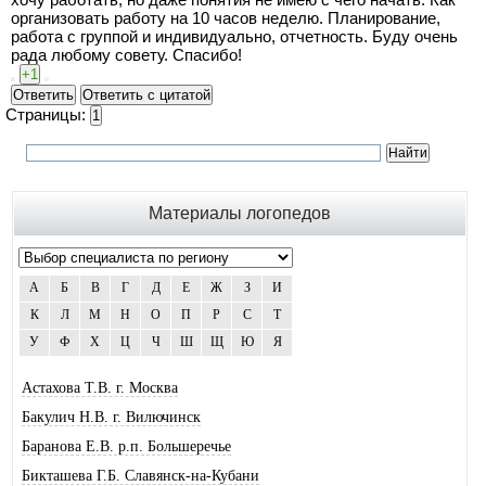
организовать работу на 10 часов неделю. Планирование,
работа с группой и индивидуально, отчетность. Буду очень
рада любому совету. Спасибо!
+1
Ответить
Ответить с цитатой
Страницы:
1
Материалы логопедов
А
Б
В
Г
Д
Е
Ж
З
И
К
Л
М
Н
О
П
Р
С
Т
У
Ф
Х
Ц
Ч
Ш
Щ
Ю
Я
Астахова Т.В. г. Москва
Бакулич Н.В. г. Вилючинск
Баранова Е.В. р.п. Большеречье
Бикташева Г.Б. Славянск-на-Кубани