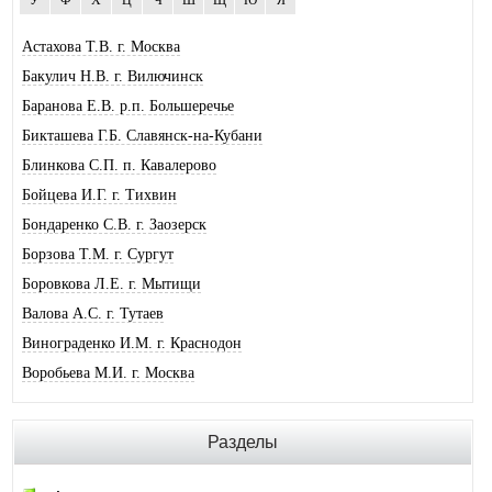
Астахова Т.В. г. Москва
Бакулич Н.В. г. Вилючинск
Баранова Е.В. р.п. Большеречье
Бикташева Г.Б. Славянск-на-Кубани
Блинкова С.П. п. Кавалерово
Бойцева И.Г. г. Тихвин
Бондаренко С.В. г. Заозерск
Борзова Т.М. г. Сургут
Боровкова Л.Е. г. Мытищи
Валова А.С. г. Тутаев
Винограденко И.М. г. Краснодон
Воробьева М.И. г. Москва
Галковская О.Ю. г. Анжеро-Суджен.
Гандрабура Н.В. г. Кишинев
Разделы
Гвоздева Е.А. г. Москва
Головина А.И. г. Минусинск