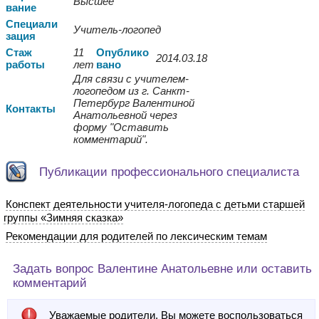
Высшее
вание
Спе
циали
Учитель-логопед
зация
Стаж
11
Опуб
лико
2014.03.18
работы
лет
вано
Для связи с учителем-
логопедом из г. Санкт-
Петербург Валентиной
Контакты
Анатольевной через
форму "Оставить
комментарий".
Публикации профессионального специалиста
Конспект деятельности учителя-логопеда с детьми старшей
группы «Зимняя сказка»
Рекомендации для родителей по лексическим темам
Задать вопрос Валентине Анатольевне или оставить
комментарий
Уважаемые родители, Вы можете воспользоваться