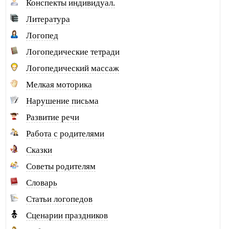
Дольникова А.А. г. Смоленск
Конспекты индивидуал.
Домась Н.П. г. Москва
Литература
Дубинина Т.А. г. Санкт-Петербург
Логопед
Дувалкина Н.Ф. г. Москва
Логопедические тетради
Дудкина Н.А. г. Урай
Логопедический массаж
Дунаева Н.Н. г. Камышин
Мелкая моторика
Ефремова А.М. г. Уфа
Нарушение письма
Желудкова Н.В. г. Салехард
Развитие речи
Заинчковская О.Е. г. Иркутск
Работа с родителями
Зайкова Н.Н. г. Екатеринбург
Сказки
Замятина Т.Ю. г. Урай
Советы родителям
Зиганшина Л.И. Татарстан
Словарь
Ивлева Т.М. г. Бийск
Статьи логопедов
Калинина Н.Н. г. Пермь
Сценарии праздников