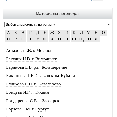
Материалы логопедов
А
Б
В
Г
Д
Е
Ж
З
И
К
Л
М
Н
О
П
Р
С
Т
У
Ф
Х
Ц
Ч
Ш
Щ
Ю
Я
Астахова Т.В. г. Москва
Бакулич Н.В. г. Вилючинск
Баранова Е.В. р.п. Большеречье
Бикташева Г.Б. Славянск-на-Кубани
Блинкова С.П. п. Кавалерово
Бойцева И.Г. г. Тихвин
Бондаренко С.В. г. Заозерск
Борзова Т.М. г. Сургут