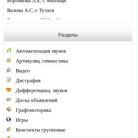
Боровкова Л.Е. г. Мытищи
Валова А.С. г. Тутаев
Винограденко И.М. г. Краснодон
Воробьева М.И. г. Москва
Разделы
Галковская О.Ю. г. Анжеро-Суджен.
Гандрабура Н.В. г. Кишинев
Автоматизация звуков
Гвоздева Е.А. г. Москва
Артикуляц. гимнастика
Головина А.И. г. Минусинск
Видео
Горлова О.В. г. Шимановск
Дисграфия
Горохова И.А. г. Москва
Дифференциац. звуков
Горячева О.В. г. Тимашевск
Доска объявлений
Губайдуллина Н.Р. г. Тольятти
Графомоторика
Десюкова Н.В. г. Томск
Игры
Дидковская И.В. г. Дегтярск
Конспекты групповые