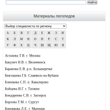
Материалы логопедов
А
Б
В
Г
Д
Е
Ж
З
И
К
Л
М
Н
О
П
Р
С
Т
У
Ф
Х
Ц
Ч
Ш
Щ
Ю
Я
Астахова Т.В. г. Москва
Бакулич Н.В. г. Вилючинск
Баранова Е.В. р.п. Большеречье
Бикташева Г.Б. Славянск-на-Кубани
Блинкова С.П. п. Кавалерово
Бойцева И.Г. г. Тихвин
Бондаренко С.В. г. Заозерск
Борзова Т.М. г. Сургут
Боровкова Л.Е. г. Мытищи