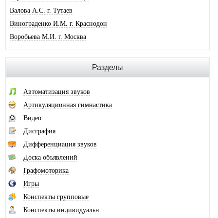
Валова А.С. г. Тутаев
Винограденко И.М. г. Краснодон
Воробьева М.И. г. Москва
Галковская О.Ю. г. Анжеро-Суджен.
Гандрабура Н.В. г. Кишинев
Разделы
Гвоздева Е.А. г. Москва
Головина А.И. г. Минусинск
Автоматизация звуков
Горлова О.В. г. Шимановск
Артикуляционная гимнастика
Горохова И.А. г. Москва
Видео
Горячева О.В. г. Тимашевск
Дисграфия
Губайдуллина Н.Р. г. Тольятти
Дифференциация звуков
Десюкова Н.В. г. Томск
Доска объявлений
Дидковская И.В. г. Дегтярск
Графомоторика
Дольникова А.А. г. Смоленск
Игры
Домась Н.П. г. Москва
Конспекты групповые
Дубинина Т.А. г. Санкт-Петербург
Конспекты индивидуальн.