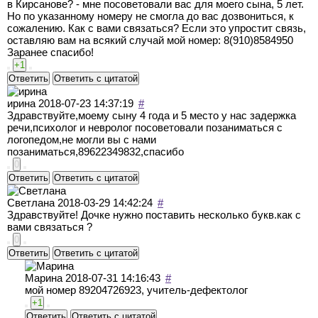
в Кирсанове? - мне посоветовали вас для моего сына, 5 лет.
Но по указанному номеру не смогла до вас дозвониться, к
сожалению. Как с вами связаться? Если это упростит связь,
оставляю вам на всякий случай мой номер: 8(910)8584950
Заранее спасибо!
+1
Ответить
Ответить с цитатой
ирина
2018-07-23 14:37:19
#
Здравствуйте,моему сыну 4 года и 5 место у нас задержка
речи,психолог и невролог посоветовали позаниматься с
логопедом,не могли вы с нами
позаниматься,89622349832,спасибо
0
Ответить
Ответить с цитатой
Светлана
2018-03-29 14:42:24
#
Здравствуйте! Дочке нужно поставить несколько букв.как с
вами связаться ?
0
Ответить
Ответить с цитатой
Марина
2018-07-31 14:16:43
#
мой номер 89204726923, учитель-дефектолог
+1
Ответить
Ответить с цитатой