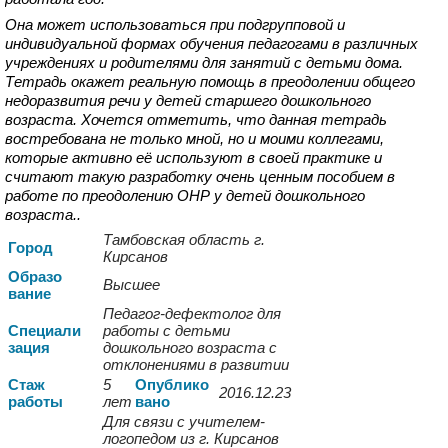
Она может использоваться при подгрупповой и
индивидуальной формах обучения педагогами в различных
учреждениях и родителями для занятий с детьми дома.
Тетрадь окажет реальную помощь в преодолении общего
недоразвития речи у детей старшего дошкольного
возраста. Хочется отметить, что данная тетрадь
востребована не только мной, но и моими коллегами,
которые активно её используют в своей практике и
считают такую разработку очень ценным пособием в
работе по преодолению ОНР у детей дошкольного
возраста..
Тамбовская область г.
Город
Кирсанов
Образо
Высшее
вание
Педагог-дефектолог для
Спе
циали
работы с детьми
зация
дошкольного возраста с
отклонениями в развитии
Стаж
5
Опуб
лико
2016.12.23
работы
лет
вано
Для связи с учителем-
логопедом из г.
Кирсанов